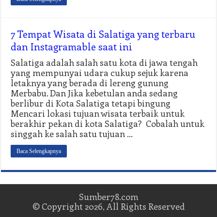
7 Tempat Wisata di Salatiga yang terbaru
dan Instagramable saat ini
Salatiga adalah salah satu kota di jawa tengah
yang mempunyai udara cukup sejuk karena
letaknya yang berada di lereng gunung
Merbabu. Dan Jika kebetulan anda sedang
berlibur di Kota Salatiga tetapi bingung
Mencari lokasi tujuan wisata terbaik untuk
berakhir pekan di kota Salatiga? Cobalah untuk
singgah ke salah satu tujuan …
Baca Selengkapnya
Sumber78.com
© Copyright 2026, All Rights Reserved