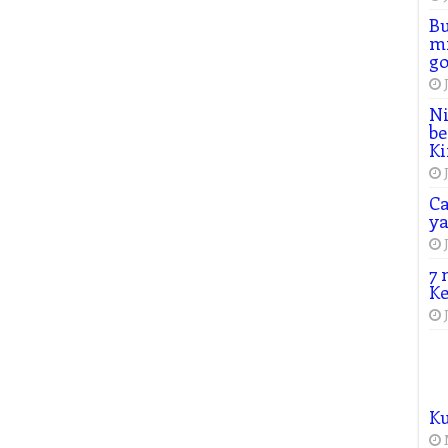
Bu
mi
go
Ni
be
Ki
Ca
y
7 
Ke
K