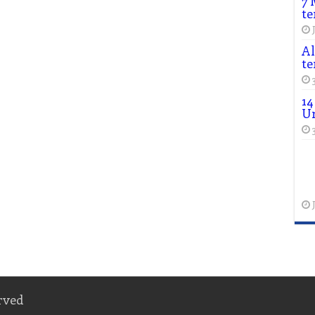
7 
te
Al
te
14
Un
rved