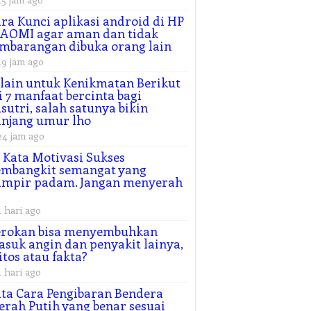
ra Kunci aplikasi android di HP
AOMI agar aman dan tidak
mbarangan dibuka orang lain
19 jam ago
lain untuk Kenikmatan Berikut
i 7 manfaat bercinta bagi
sutri, salah satunya bikin
njang umur lho
24 jam ago
 Kata Motivasi Sukses
embangkit semangat yang
ampir padam. Jangan menyerah
1 hari ago
erokan bisa menyembuhkan
suk angin dan penyakit lainya,
tos atau fakta?
1 hari ago
ta Cara Pengibaran Bendera
rah Putih yang benar sesuai