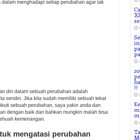
ita dalam menghadapi setiap perubahan agar tak
Ca
XI
se
Se
in
pa
pa
20
p
h
!!
an diri dalam sebuah perubahan adalah
a sendiri. Jika kita sudah memiliki sebuah tekat
K
kuti sebuah perubahan, saya yakin anda dan
ma
an dengan baik dan bahkan mungkin malah bisa
mi
sehuah kemenangan.
Ta
ntuk mengatasi perubahan
Me