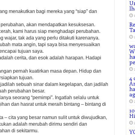
Un
lh
yang menakutkan bagi mereka yang “siap” dan
Re
perubahan, akan mendapatkan kesuksesan.
Ta
cerah, kami harus siap menghadapi perubahan.
 wajar, tak ada yang perlu ditakuti karenanya.
ubah mata angin, tapi saya bisa menyesuaikan
w
Wh
encapai tujuan saya.
ha
i adalah cerita, dan esok adalah harapan. Hadapi
p
 jangan pernah kuatirkan masa depan. Hidup dan
4 
siapkan tujuan.
An
jadilah sebuah sinar dalam kegelapan, dan jadilah
ha
ah perubahan besar.
ag
danya seorang “pemimpi”. Ingatlah selalu untuk
ihan dan hasrat untuk meraih bintang – bintang di
10
H
a – cita yang besar namun sulit untuk diwujudkan,
kukan adalah merubah dirimu sendiri dan
han di sekitarmu.
Y