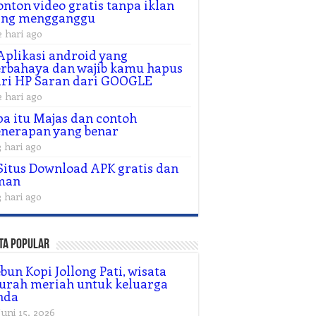
nton video gratis tanpa iklan
ang mengganggu
2 hari ago
Aplikasi android yang
rbahaya dan wajib kamu hapus
ri HP Saran dari GOOGLE
2 hari ago
a itu Majas dan contoh
nerapan yang benar
3 hari ago
Situs Download APK gratis dan
man
3 hari ago
ta Popular
bun Kopi Jollong Pati, wisata
urah meriah untuk keluarga
nda
Juni 15, 2026