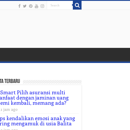
ta Terbaru
Smart Pilih asuransi multi
nfaat dengan jaminan uang
remi kembali, memang ada?
11 jam ago
ps kendalikan emosi anak yang
ring mengamuk di usia Balita
15 jam ago