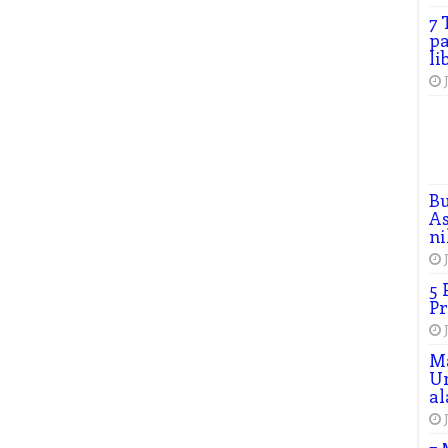
7 
pa
li
B
As
ni
5 
Pr
M
Un
al