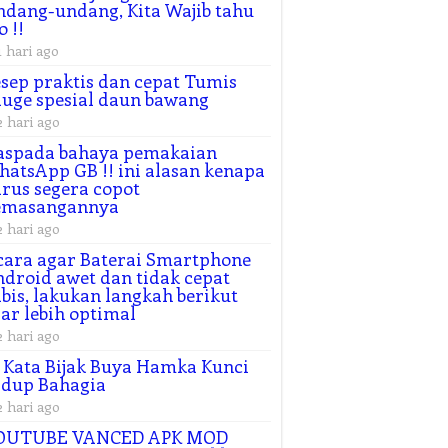
dang-undang, Kita Wajib tahu
o !!
1 hari ago
sep praktis dan cepat Tumis
uge spesial daun bawang
2 hari ago
aspada bahaya pemakaian
atsApp GB !! ini alasan kenapa
rus segera copot
emasangannya
2 hari ago
cara agar Baterai Smartphone
droid awet dan tidak cepat
bis, lakukan langkah berikut
ar lebih optimal
2 hari ago
 Kata Bijak Buya Hamka Kunci
idup Bahagia
2 hari ago
OUTUBE VANCED APK MOD