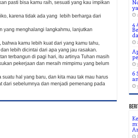
No
n pasti bisa kamu raih, sesuati yang kau impikan
y
ko, karena tidak ada yang lebih berharga dari
4 
Be
an yang menghalangi langkahmu, lanjutkan
da
 bahwa kamu lebih kuat dari yang kamu tahu,
dan lebih dicintai dari apa yang jau rasakan.
Ap
pe
n terbangun di pagi hari, itu artinya Tuhan masih
ukan pekerjaan dan meraih mimpimu yang belum
6 
uatu hal yang baru, dan kita mau tak mau harus
a
uat dari sebelumnya dan menjadi pemenang pada
Beri
Ke
m
A