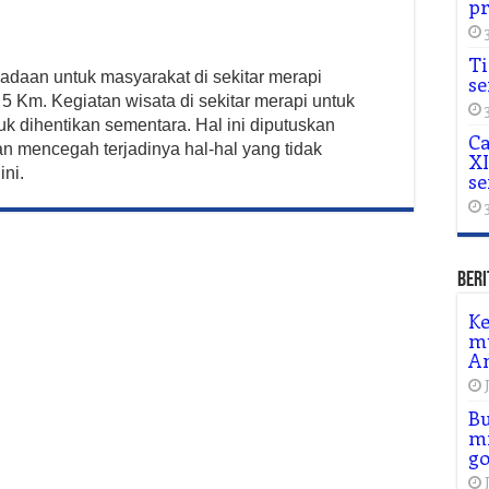
p
Ti
aan untuk masyarakat di sekitar merapi
se
 5 Km. Kegiatan wisata di sekitar merapi untuk
k dihentikan sementara. Hal ini diputuskan
Ca
an mencegah terjadinya hal-hal yang tidak
XI
ini.
se
Beri
Ke
m
A
Bu
mi
go