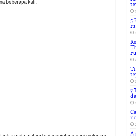
ma beberapa kali.
te
5 
me
Re
Th
r
Ti
te
7 
da
Ca
n
Ap
hat jelas pada malam hari menjelang pagi meluncur