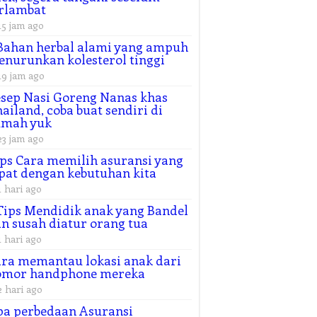
rlambat
15 jam ago
Bahan herbal alami yang ampuh
nurunkan kolesterol tinggi
19 jam ago
sep Nasi Goreng Nanas khas
ailand, coba buat sendiri di
umah yuk
23 jam ago
ps Cara memilih asuransi yang
pat dengan kebutuhan kita
1 hari ago
Tips Mendidik anak yang Bandel
n susah diatur orang tua
1 hari ago
ra memantau lokasi anak dari
omor handphone mereka
2 hari ago
a perbedaan Asuransi