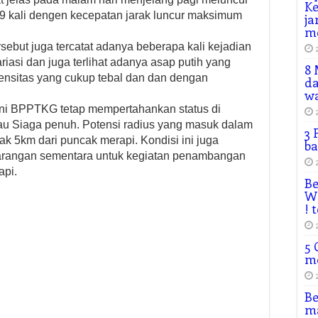
Ke
19 kali dengen kecepatan jarak luncur maksimum
ja
m
ebut juga tercatat adanya beberapa kali kejadian
asi dan juga terlihat adanya asap putih yang
8 
tensitas yang cukup tebal dan dan dengan
da
wa
ni BPPTKG tetap mempertahankan status di
tau Siaga penuh. Potensi radius yang masuk dalam
3 
ak 5km dari puncak merapi. Kondisi ini juga
ba
angan sementara untuk kegiatan penambangan
api.
Be
Wh
! 
5 
m
Be
ma