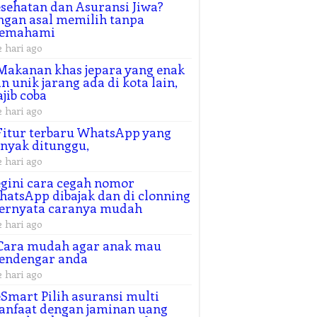
sehatan dan Asuransi Jiwa?
ngan asal memilih tanpa
emahami
2 hari ago
Makanan khas jepara yang enak
n unik jarang ada di kota lain,
jib coba
2 hari ago
Fitur terbaru WhatsApp yang
nyak ditunggu,
2 hari ago
gini cara cegah nomor
atsApp dibajak dan di clonning
ternyata caranya mudah
2 hari ago
Cara mudah agar anak mau
endengar anda
2 hari ago
Smart Pilih asuransi multi
nfaat dengan jaminan uang