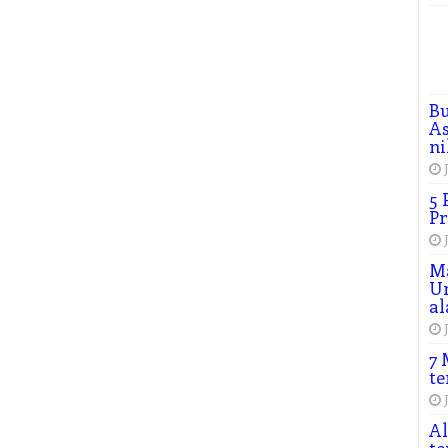
B
As
ni
5 
Pr
M
Un
al
7 
te
Al
te