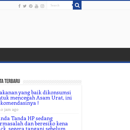
ta Terbaru
kanan yang baik dikonsumsi
tuk mencegah Asam Urat, ini
ekomendasinya !
10 jam ago
anda Tanda HP sedang
rmasalah dan beresiko kena
ck, segera tangani sebelum