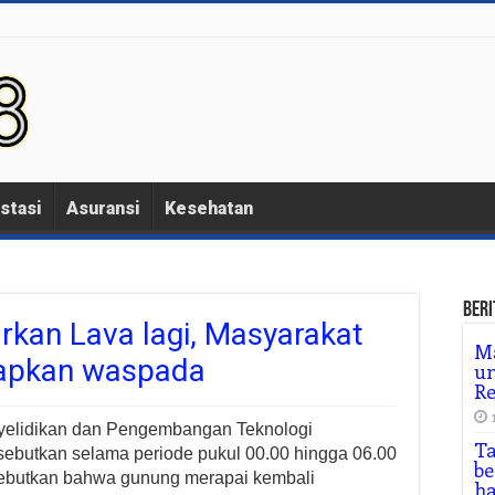
stasi
Asuransi
Kesehatan
Beri
rkan Lava lagi, Masyarakat
Ma
rapkan waspada
un
R
yelidikan dan Pengembangan Teknologi
T
butkan selama periode pukul 00.00 hingga 06.00
be
isebutkan bahwa gunung merapai kembali
ha