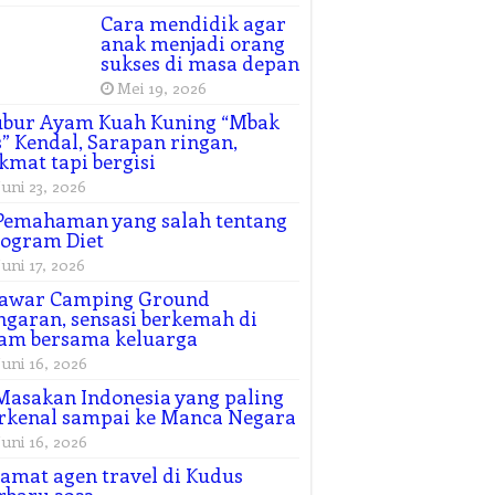
Cara mendidik agar
anak menjadi orang
sukses di masa depan
Mei 19, 2026
ubur Ayam Kuah Kuning “Mbak
” Kendal, Sarapan ringan,
kmat tapi bergisi
Juni 23, 2026
Pemahaman yang salah tentang
ogram Diet
Juni 17, 2026
awar Camping Ground
garan, sensasi berkemah di
am bersama keluarga
Juni 16, 2026
Masakan Indonesia yang paling
rkenal sampai ke Manca Negara
Juni 16, 2026
amat agen travel di Kudus
rbaru 2022