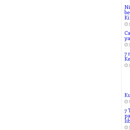
Ni
be
Ki
Ca
y
7 
Ke
K
7 
pa
li