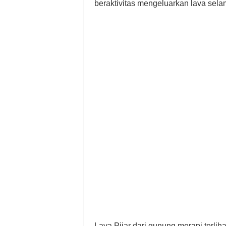
beraktivitas mengeluarkan lava sela
Lava Pijar dari gunung merapi terli