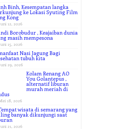
nh Binh, Kesempatan langka
rkunjung ke Lokasi Syuting Film
ng Kong
Juni 12, 2026
ndi Borobudur , Keajaiban dunia
ang masih mempesona
Juni 15, 2026
manfaat Nasi Jagung Bagi
sehatan tubuh kita
Juni 29, 2026
Kolam Renang AO
You Golantepus ,
alternatif liburan
murah meriah di
udus
Mei 18, 2026
Tempat wisata di semarang yang
ling banyak dikunjungi saat
buran
Juni 21, 2026