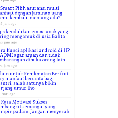
Smart Pilih asuransi multi
nfaat dengan jaminan uang
remi kembali, memang ada?
16 jam ago
ps kendalikan emosi anak yang
ring mengamuk di usia Balita
20 jam ago
ra Kunci aplikasi android di HP
AOMI agar aman dan tidak
mbarangan dibuka orang lain
24 jam ago
lain untuk Kenikmatan Berikut
i 7 manfaat bercinta bagi
sutri, salah satunya bikin
njang umur lho
1 hari ago
 Kata Motivasi Sukses
embangkit semangat yang
ampir padam. Jangan menyerah