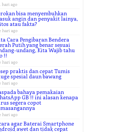
1 hari ago
erokan bisa menyembuhkan
suk angin dan penyakit lainya,
tos atau fakta?
2 hari ago
ta Cara Pengibaran Bendera
rah Putih yang benar sesuai
dang-undang, Kita Wajib tahu
o !!
2 hari ago
sep praktis dan cepat Tumis
uge spesial daun bawang
2 hari ago
aspada bahaya pemakaian
atsApp GB !! ini alasan kenapa
rus segera copot
emasangannya
2 hari ago
cara agar Baterai Smartphone
droid awet dan tidak cepat