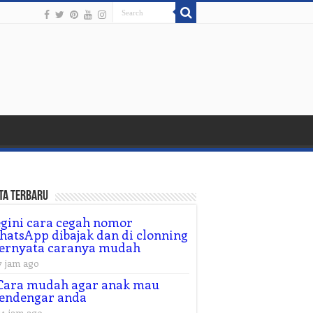
ta Terbaru
gini cara cegah nomor
atsApp dibajak dan di clonning
ternyata caranya mudah
7 jam ago
Cara mudah agar anak mau
endengar anda
11 jam ago