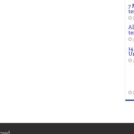
7 
te
Al
te
14
Un
rved