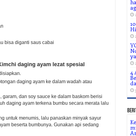
ha
ag
10
an
H
u bisa diganti saus cabai
Y
No
y
mchi daging ayam lezat spesial
4 
isiapkan.
Be
 potongan daging ayam ke dalam wadah atau
da
n, garam, dan soy sauce ke dalam baskom berisi
ruh daging ayam terkena bumbu secara merata lalu
.
Beri
ng untuk menumis, lalu panaskan minyak sayur
Ke
ayam beserta bumbunya. Gunakan api sedang
m
A