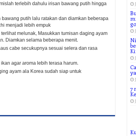
mislah terlebih dahulu irisan bawang putih hingga
Bu
mi
 bawang putih lalu ratakan dan diamkan beberapa
go
mchi menjadi lebih empuk
 terlihat melunak, Masukkan tumisan daging ayam
Ni
an. Diamkan selama beberapa menit.
be
aus cabe secukupnya sesuai selera dan rasa
Ki
ikan agar aroma lebih terasa harum.
Ca
ing ayam ala Korea sudah siap untuk
y
7 
Ke
K