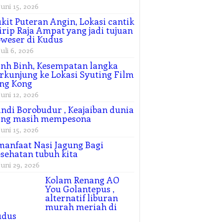
Juni 15, 2026
kit Puteran Angin, Lokasi cantik
rip Raja Ampat yang jadi tujuan
weser di Kudus
Juli 6, 2026
nh Binh, Kesempatan langka
rkunjung ke Lokasi Syuting Film
ng Kong
Juni 12, 2026
ndi Borobudur , Keajaiban dunia
ang masih mempesona
Juni 15, 2026
manfaat Nasi Jagung Bagi
sehatan tubuh kita
Juni 29, 2026
Kolam Renang AO
You Golantepus ,
alternatif liburan
murah meriah di
udus