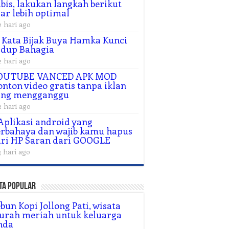
bis, lakukan langkah berikut
ar lebih optimal
2 hari ago
 Kata Bijak Buya Hamka Kunci
idup Bahagia
2 hari ago
OUTUBE VANCED APK MOD
nton video gratis tanpa iklan
ang mengganggu
2 hari ago
Aplikasi android yang
rbahaya dan wajib kamu hapus
ri HP Saran dari GOOGLE
3 hari ago
ta Popular
bun Kopi Jollong Pati, wisata
urah meriah untuk keluarga
nda