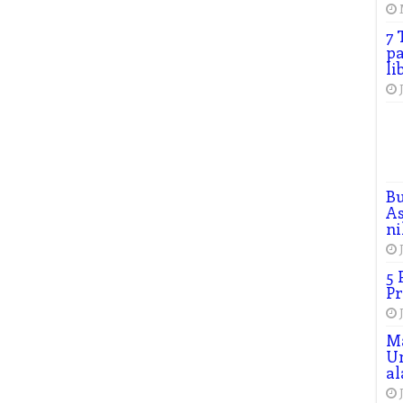
7 
pa
li
B
As
ni
5 
Pr
M
Un
al