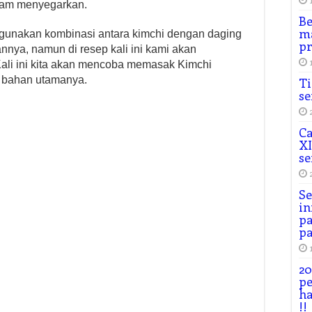
asam menyegarkan.
Be
ma
unakan kombinasi antara kimchi dengan daging
p
nya, namun di resep kali ini kami akan
Kali ini kita akan mencoba memasak Kimchi
 bahan utamanya.
Ti
se
Ca
XI
se
Se
in
pa
pa
20
p
h
!!