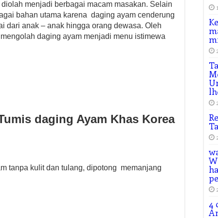
diolah menjadi berbagai macam masakan. Selain
bagai bahan utama karena daging ayam cenderung
K
ai dari anak – anak hingga orang dewasa. Oleh
ma
oba mengolah daging ayam menjadi menu istimewa
mi
Ta
Me
Un
lh
Re
 Tumis daging Ayam Khas Korea
Ta
w
Wh
am tanpa kulit dan tulang, dipotong memanjang
ha
p
4 
An