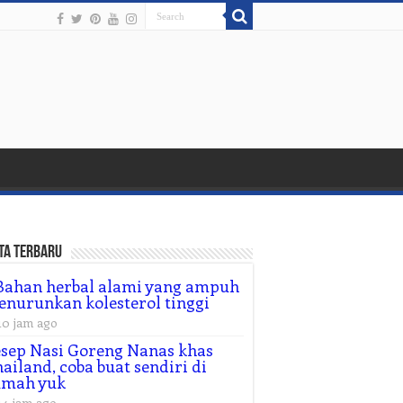
ta Terbaru
Bahan herbal alami yang ampuh
nurunkan kolesterol tinggi
10 jam ago
sep Nasi Goreng Nanas khas
ailand, coba buat sendiri di
umah yuk
14 jam ago