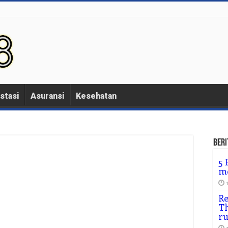
stasi
Asuransi
Kesehatan
Beri
5 
me
Re
Th
r