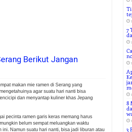
Ti
te
7 
da
Ca
n
erang Berikut Jangan
Ap
Ke
ja
empat makan mie ramen di Serang yang
m
engetahuinya agar suatu hari nanti bisa
encicipi dan menyantap kuliner khas Jepang
8 
da
wa
i pecinta ramen garis keras memang harus
g mungkin belum sempat meluangkan waktu
3 
ini. Namun suatu hari nanti, bisa jadi liburan atau