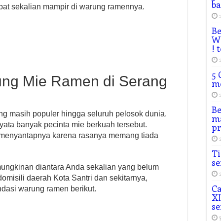
ba
apat sekalian mampir di warung ramennya.
Be
Wh
! 
5 
ng Mie Ramen di Serang
m
Be
ng masih populer hingga seluruh pelosok dunia.
ma
nyata banyak pecinta mie berkuah tersebut.
p
i menyantapnya karena rasanya memang tiada
Ti
se
ungkinan diantara Anda sekalian yang belum
omisili daerah Kota Santri dan sekitarnya,
Ca
dasi warung ramen berikut.
XI
se