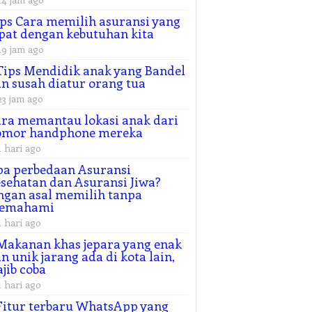
ps Cara memilih asuransi yang
pat dengan kebutuhan kita
19 jam ago
Tips Mendidik anak yang Bandel
n susah diatur orang tua
23 jam ago
ra memantau lokasi anak dari
omor handphone mereka
1 hari ago
a perbedaan Asuransi
sehatan dan Asuransi Jiwa?
ngan asal memilih tanpa
emahami
1 hari ago
Makanan khas jepara yang enak
n unik jarang ada di kota lain,
jib coba
1 hari ago
Fitur terbaru WhatsApp yang