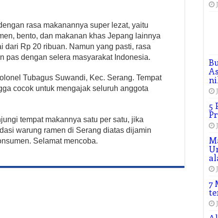
engan rasa makanannya super lezat, yaitu
en, bento, dan makanan khas Jepang lainnya
 dari Rp 20 ribuan. Namun yang pasti, rasa
 pas dengan selera masyarakat Indonesia.
B
As
olonel Tubagus Suwandi, Kec. Serang. Tempat
ni
ga cocok untuk mengajak seluruh anggota
5 
Pr
ungi tempat makannya satu per satu, jika
dasi warung ramen di Serang diatas dijamin
M
onsumen. Selamat mencoba.
Un
al
7 
te
Al