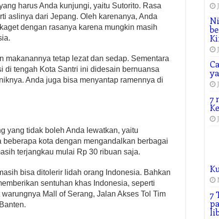
ang harus Anda kunjungi, yaitu Sutorito. Rasa
ti aslinya dari Jepang. Oleh karenanya, Anda
Ni
 kaget dengan rasanya karena mungkin masih
be
Ki
ia.
n makanannya tetap lezat dan sedap. Sementara
Ca
 di tengah Kota Santri ini didesain bernuansa
y
niknya. Anda juga bisa menyantap ramennya di
7 
Ke
g yang tidak boleh Anda lewatkan, yaitu
 beberapa kota dengan mengandalkan berbagai
ih terjangkau mulai Rp 30 ribuan saja.
K
sih bisa ditolerir lidah orang Indonesia. Bahkan
mberikan sentuhan khas Indonesia, seperti
7 
 warungnya Mall of Serang, Jalan Akses Tol Tim
pa
Banten.
li