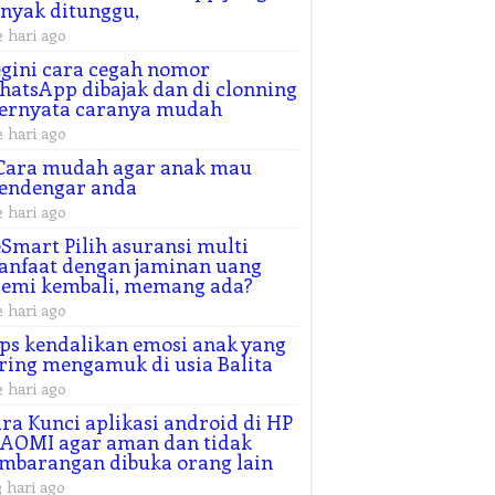
nyak ditunggu,
2 hari ago
gini cara cegah nomor
atsApp dibajak dan di clonning
ternyata caranya mudah
2 hari ago
Cara mudah agar anak mau
endengar anda
2 hari ago
Smart Pilih asuransi multi
nfaat dengan jaminan uang
remi kembali, memang ada?
2 hari ago
ps kendalikan emosi anak yang
ring mengamuk di usia Balita
2 hari ago
ra Kunci aplikasi android di HP
AOMI agar aman dan tidak
mbarangan dibuka orang lain
3 hari ago