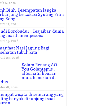
Juli 6, 2026
nh Binh, Kesempatan langka
rkunjung ke Lokasi Syuting Film
ng Kong
Juni 12, 2026
ndi Borobudur , Keajaiban dunia
ang masih mempesona
Juni 15, 2026
manfaat Nasi Jagung Bagi
sehatan tubuh kita
Juni 29, 2026
Kolam Renang AO
You Golantepus ,
alternatif liburan
murah meriah di
udus
Mei 18, 2026
Tempat wisata di semarang yang
ling banyak dikunjungi saat
buran