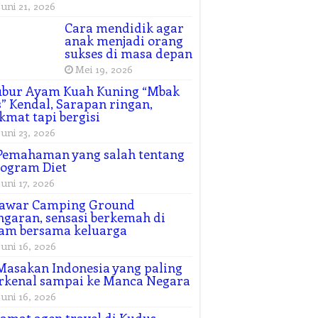
Juni 21, 2026
Cara mendidik agar
anak menjadi orang
sukses di masa depan
Mei 19, 2026
ubur Ayam Kuah Kuning “Mbak
” Kendal, Sarapan ringan,
kmat tapi bergisi
Juni 23, 2026
Pemahaman yang salah tentang
ogram Diet
Juni 17, 2026
awar Camping Ground
garan, sensasi berkemah di
am bersama keluarga
Juni 16, 2026
Masakan Indonesia yang paling
rkenal sampai ke Manca Negara
Juni 16, 2026
amat agen travel di Kudus