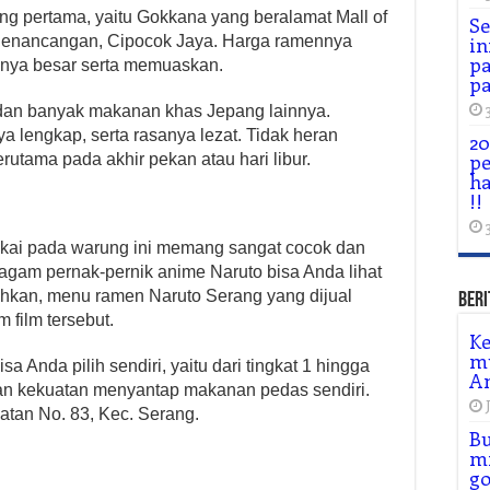
g pertama, yaitu Gokkana yang beralamat Mall of
Se
 Penancangan, Cipocok Jaya. Harga ramennya
in
pa
sinya besar serta memuaskan.
pa
 dan banyak makanan khas Jepang lainnya.
 lengkap, serta rasanya lezat. Tidak heran
20
p
rutama pada akhir pekan atau hari libur.
h
!!
kai pada warung ini memang sangat cocok dan
ragam pernak-pernik anime Naruto bisa Anda lihat
hkan, menu ramen Naruto Serang yang dijual
Beri
 film tersebut.
Ke
m
sa Anda pilih sendiri, yaitu dari tingkat 1 hingga
A
dan kekuatan menyantap makanan pedas sendiri.
atan No. 83, Kec. Serang.
Bu
mi
go