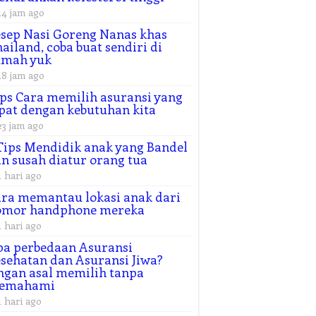
14 jam ago
sep Nasi Goreng Nanas khas
ailand, coba buat sendiri di
umah yuk
18 jam ago
ps Cara memilih asuransi yang
pat dengan kebutuhan kita
23 jam ago
Tips Mendidik anak yang Bandel
n susah diatur orang tua
1 hari ago
ra memantau lokasi anak dari
omor handphone mereka
1 hari ago
a perbedaan Asuransi
sehatan dan Asuransi Jiwa?
ngan asal memilih tanpa
emahami
1 hari ago