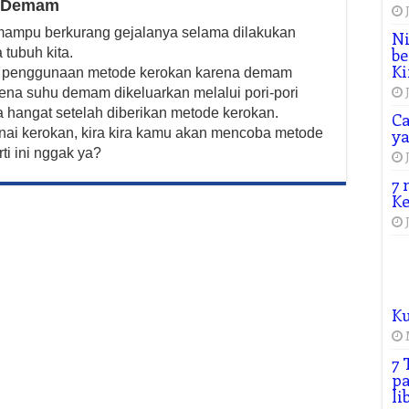
n Demam
i mampu berkurang gejalanya selama dilakukan
Ni
be
 tubuh kita.
Ki
 penggunaan metode kerokan karena demam
na suhu demam dikeluarkan melalui pori-pori
sa hangat setelah diberikan metode kerokan.
Ca
nai kerokan, kira kira kamu akan mencoba metode
y
i ini nggak ya?
7 
Ke
K
7 
pa
li