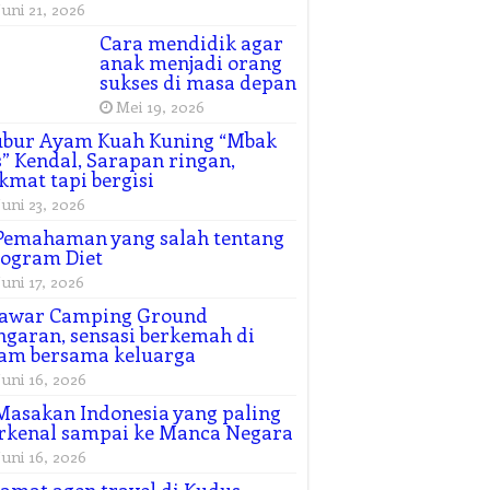
Juni 21, 2026
Cara mendidik agar
anak menjadi orang
sukses di masa depan
Mei 19, 2026
ubur Ayam Kuah Kuning “Mbak
” Kendal, Sarapan ringan,
kmat tapi bergisi
Juni 23, 2026
Pemahaman yang salah tentang
ogram Diet
Juni 17, 2026
awar Camping Ground
garan, sensasi berkemah di
am bersama keluarga
Juni 16, 2026
Masakan Indonesia yang paling
rkenal sampai ke Manca Negara
Juni 16, 2026
amat agen travel di Kudus