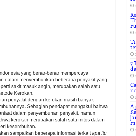
Re
Th
r
Ti
te
7 
da
 Indonesia yang benar-benar mempercayai
kan dalam menyembuhkan beberapa penyakit yang
Ca
eperti sakit masuk angin, merupakan salah satu
n
etode Kerokan.
an penyakit dengan kerokan masih banyak
Ap
yembuhannya. Sebagian pendapat mengakui bahwa
Ke
anfaat dalam penyembuhan penyakit, namun
ja
hwa kerokan merupakan salah satu mitos dalam
m
eri kesembuhan.
 akan sampaikan beberapa informasi terkait
apa itu