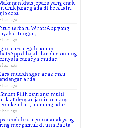
Makanan khas jepara yang enak
n unik jarang ada di kota lain,
jib coba
2 hari ago
Fitur terbaru WhatsApp yang
nyak ditunggu,
2 hari ago
gini cara cegah nomor
atsApp dibajak dan di clonning
ternyata caranya mudah
2 hari ago
Cara mudah agar anak mau
endengar anda
2 hari ago
Smart Pilih asuransi multi
nfaat dengan jaminan uang
remi kembali, memang ada?
2 hari ago
ps kendalikan emosi anak yang
ring mengamuk di usia Balita