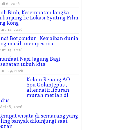
Juli 6, 2026
nh Binh, Kesempatan langka
rkunjung ke Lokasi Syuting Film
ng Kong
Juni 12, 2026
ndi Borobudur , Keajaiban dunia
ang masih mempesona
Juni 15, 2026
manfaat Nasi Jagung Bagi
sehatan tubuh kita
Juni 29, 2026
Kolam Renang AO
You Golantepus ,
alternatif liburan
murah meriah di
udus
Mei 18, 2026
Tempat wisata di semarang yang
ling banyak dikunjungi saat
buran