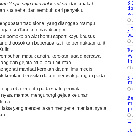
8 
kan ? apa saja manfaat kerokan
, dan apakah
da
 kita sehat dan sembuh dari penyakit.
wa
pengobatan tradisional yang dianggap mampu
3 
ngan, anTara lain masuk angin.
ba
n pemakaian alat bantu seperti kayu khusus
yang digosokkan beberapa kali ke permukaan kulit
Be
ulit.
Wh
nyembuhan masuk angin, kerokan juga dipercaya
! 
ang dan gejala mual atau muntah.
 mengenai manfaat kerokan dalam ilmu medis.
k kerokan beresiko dalam merusak jaringan pada
5 
m
n uji coba tertentu pada suatu penyakit
 nyata mampu mengurangi gejala keluhan
Be
erita.
ma
p
a fakta yang menceritakan mengenai manfaat nyata
an.
Ti
se