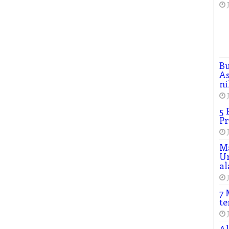
B
As
ni
5 
Pr
M
Un
al
7 
te
Al