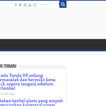
ta Terbaru
anda Tanda HP sedang
rmasalah dan beresiko kena
ck, segera tangani sebelum
rlambat
10 jam ago
Bahan herbal alami yang ampuh
nurunkan kolesterol tinggi