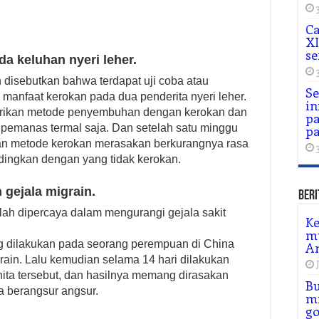
Ca
XI
se
da keluhan nyeri leher.
disebutkan bahwa terdapat uji coba atau
Se
anfaat kerokan pada dua penderita nyeri leher.
in
erikan metode penyembuhan dengan kerokan dan
pa
pemanas termal saja. Dan setelah satu minggu
pa
an metode kerokan merasakan berkurangnya rasa
andingkan dengan yang tidak kerokan.
gejala migrain.
Beri
lah dipercaya dalam mengurangi gejala sakit
Ke
m
 dilakukan pada seorang perempuan di China
A
ain. Lalu kemudian selama 14 hari dilakukan
nita tersebut, dan hasilnya memang dirasakan
Bu
a berangsur angsur.
mi
go