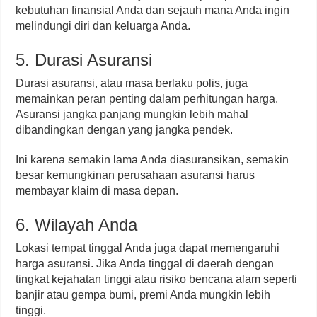
kebutuhan finansial Anda dan sejauh mana Anda ingin
melindungi diri dan keluarga Anda.
5. Durasi Asuransi
Durasi asuransi, atau masa berlaku polis, juga
memainkan peran penting dalam perhitungan harga.
Asuransi jangka panjang mungkin lebih mahal
dibandingkan dengan yang jangka pendek.
Ini karena semakin lama Anda diasuransikan, semakin
besar kemungkinan perusahaan asuransi harus
membayar klaim di masa depan.
6. Wilayah Anda
Lokasi tempat tinggal Anda juga dapat memengaruhi
harga asuransi. Jika Anda tinggal di daerah dengan
tingkat kejahatan tinggi atau risiko bencana alam seperti
banjir atau gempa bumi, premi Anda mungkin lebih
tinggi.