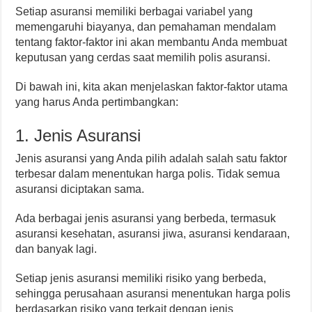
Setiap asuransi memiliki berbagai variabel yang
memengaruhi biayanya, dan pemahaman mendalam
tentang faktor-faktor ini akan membantu Anda membuat
keputusan yang cerdas saat memilih polis asuransi.
Di bawah ini, kita akan menjelaskan faktor-faktor utama
yang harus Anda pertimbangkan:
1. Jenis Asuransi
Jenis asuransi yang Anda pilih adalah salah satu faktor
terbesar dalam menentukan harga polis. Tidak semua
asuransi diciptakan sama.
Ada berbagai jenis asuransi yang berbeda, termasuk
asuransi kesehatan, asuransi jiwa, asuransi kendaraan,
dan banyak lagi.
Setiap jenis asuransi memiliki risiko yang berbeda,
sehingga perusahaan asuransi menentukan harga polis
berdasarkan risiko yang terkait dengan jenis