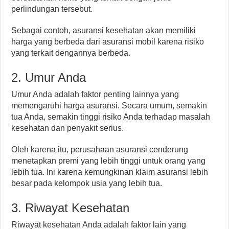
perlindungan tersebut.
Sebagai contoh, asuransi kesehatan akan memiliki
harga yang berbeda dari asuransi mobil karena risiko
yang terkait dengannya berbeda.
2. Umur Anda
Umur Anda adalah faktor penting lainnya yang
memengaruhi harga asuransi. Secara umum, semakin
tua Anda, semakin tinggi risiko Anda terhadap masalah
kesehatan dan penyakit serius.
Oleh karena itu, perusahaan asuransi cenderung
menetapkan premi yang lebih tinggi untuk orang yang
lebih tua. Ini karena kemungkinan klaim asuransi lebih
besar pada kelompok usia yang lebih tua.
3. Riwayat Kesehatan
Riwayat kesehatan Anda adalah faktor lain yang