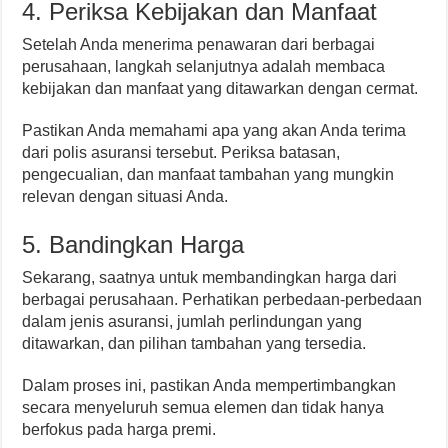
4. Periksa Kebijakan dan Manfaat
Setelah Anda menerima penawaran dari berbagai
perusahaan, langkah selanjutnya adalah membaca
kebijakan dan manfaat yang ditawarkan dengan cermat.
Pastikan Anda memahami apa yang akan Anda terima
dari polis asuransi tersebut. Periksa batasan,
pengecualian, dan manfaat tambahan yang mungkin
relevan dengan situasi Anda.
5. Bandingkan Harga
Sekarang, saatnya untuk membandingkan harga dari
berbagai perusahaan. Perhatikan perbedaan-perbedaan
dalam jenis asuransi, jumlah perlindungan yang
ditawarkan, dan pilihan tambahan yang tersedia.
Dalam proses ini, pastikan Anda mempertimbangkan
secara menyeluruh semua elemen dan tidak hanya
berfokus pada harga premi.