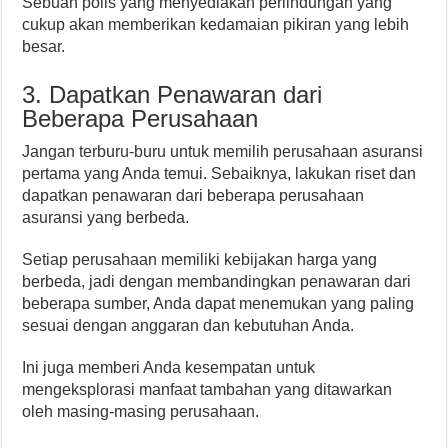
Sebuah polis yang menyediakan perlindungan yang
cukup akan memberikan kedamaian pikiran yang lebih
besar.
3. Dapatkan Penawaran dari
Beberapa Perusahaan
Jangan terburu-buru untuk memilih perusahaan asuransi
pertama yang Anda temui. Sebaiknya, lakukan riset dan
dapatkan penawaran dari beberapa perusahaan
asuransi yang berbeda.
Setiap perusahaan memiliki kebijakan harga yang
berbeda, jadi dengan membandingkan penawaran dari
beberapa sumber, Anda dapat menemukan yang paling
sesuai dengan anggaran dan kebutuhan Anda.
Ini juga memberi Anda kesempatan untuk
mengeksplorasi manfaat tambahan yang ditawarkan
oleh masing-masing perusahaan.